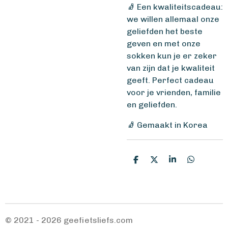
🧦 Een kwaliteitscadeau:
we willen allemaal onze
geliefden het beste
geven en met onze
sokken kun je er zeker
van zijn dat je kwaliteit
geeft. Perfect cadeau
voor je vrienden, familie
en geliefden.
🧦 Gemaakt in Korea
D
D
S
D
e
e
h
e
l
e
a
l
e
l
r
e
n
e
n
© 2021 - 2026 geefietsliefs.com