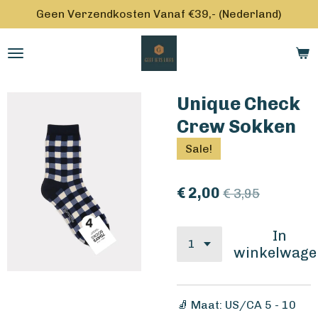
Geen Verzendkosten Vanaf €39,- (Nederland)
Ga
direct
naar
de
hoofdinhoud
Unique Check
Crew Sokken
Sale!
€ 2,00
€ 3,95
In
winkelwage
🧦 Maat: US/CA 5 - 10