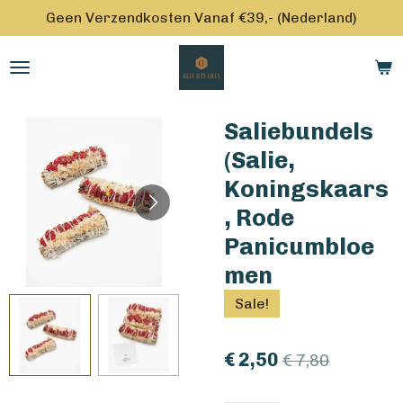
Geen Verzendkosten Vanaf €39,- (Nederland)
Ga
direct
naar
de
hoofdinhoud
Saliebundels
(Salie,
Koningskaars
, Rode
Panicumbloe
men
Sale!
€ 2,50
€ 7,80