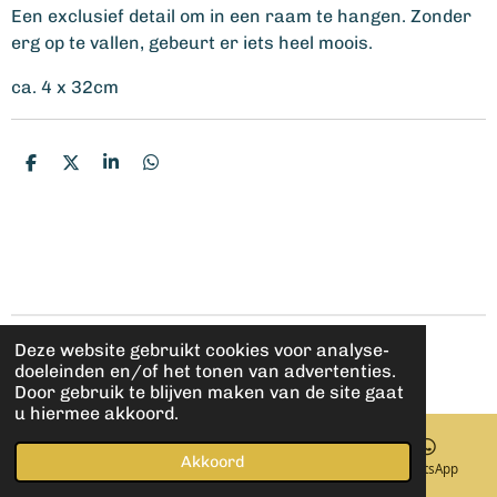
Een exclusief detail om in een raam te hangen. Zonder
erg op te vallen, gebeurt er iets heel moois.
ca. 4 x 32cm
D
D
S
D
e
e
h
e
l
e
a
l
e
l
r
e
n
e
n
Deze website gebruikt cookies voor analyse-
© 2021 - 2026 geefietsliefs.com
doeleinden en/of het tonen van advertenties.
Powered by
JouwWeb
Door gebruik te blijven maken van de site gaat
u hiermee akkoord.
Akkoord
E-mailadres
Kaart
Facebook
WhatsApp