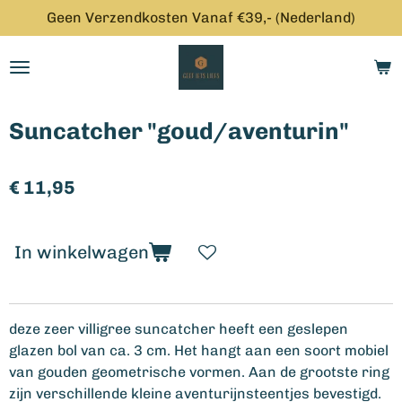
Geen Verzendkosten Vanaf €39,- (Nederland)
Ga
direct
naar
de
hoofdinhoud
Suncatcher "goud/aventurin"
€ 11,95
In winkelwagen
deze zeer villigree suncatcher heeft een geslepen
glazen bol van ca. 3 cm. Het hangt aan een soort mobiel
van gouden geometrische vormen. Aan de grootste ring
zijn verschillende kleine aventurijnsteentjes bevestigd.