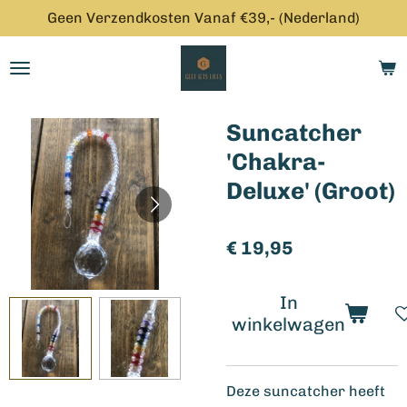
Geen Verzendkosten Vanaf €39,- (Nederland)
Ga
direct
naar
de
hoofdinhoud
Suncatcher
'Chakra-
Deluxe' (Groot)
€ 19,95
In
winkelwagen
Deze suncatcher heeft