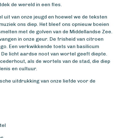
tdek de wereld in een fles.
l uit van onze jeugd en hoewel we de teksten
muziek ons diep. Het bleef ons opnieuw boeien
smelten met de golven van de Middellandse Zee.
angen in onze geur. De frisheid van citroen
o. Een verkwikkende toets van basilicum
 De licht aardse noot van wortel geeft diepte.
derhout, als de wortels van de stad, die diep
enis en cultuur.
ische uitdrukking van onze liefde voor de
.
tel
er