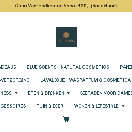
Geen Verzendkosten Vanaf €39,- (Nederland)
ADEAUS
BLUE SCENTS - NATURAL COSMETICS
PANI
SVERZORGING
LAVALIQUE - WASPARFUM & COSMETICA
LNESS
ETEN & DRINKEN
SIERADEN VOOR DAME
CCESSOIRES
TUIN & DIER
WONEN & LIFESTYLE