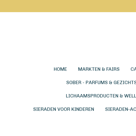
Ga
direct
naar
de
hoofdinhoud
HOME
MARKTEN & FAIRS
C
SOBER - PARFUMS & GEZICHT
LICHAAMSPRODUCTEN & WEL
SIERADEN VOOR KINDEREN
SIERADEN-A