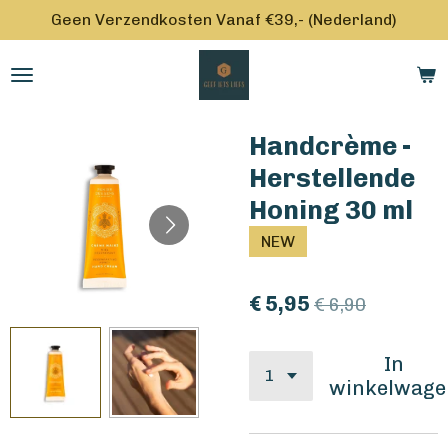
Geen Verzendkosten Vanaf €39,- (Nederland)
Ga
direct
naar
de
hoofdinhoud
Handcrème -
Herstellende
Honing 30 ml
NEW
€ 5,95
€ 6,90
In
winkelwage