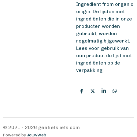
Ingredient from organic
origin. De lijsten met
ingrediënten die in onze
producten worden
gebruikt, worden
regelmatig bijgewerkt.
Lees voor gebruik van
een product de lijst met
ingrediënten op de
verpakking.
D
D
S
D
e
e
h
e
l
e
a
l
e
l
r
e
n
e
n
© 2021 - 2026 geefietsliefs.com
Powered by
JouwWeb