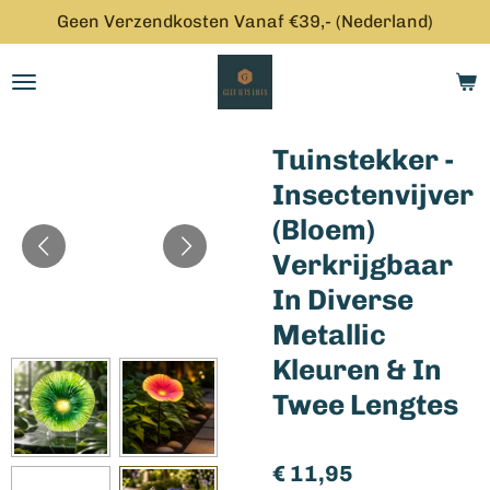
Geen Verzendkosten Vanaf €39,- (Nederland)
Ga
direct
naar
de
hoofdinhoud
Tuinstekker -
Insectenvijver
(Bloem)
Verkrijgbaar
In Diverse
Metallic
Kleuren & In
Twee Lengtes
€ 11,95