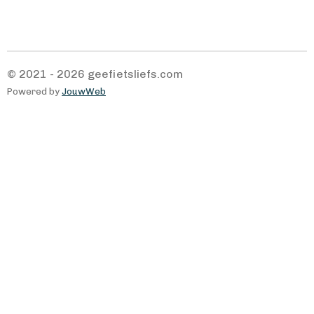
e
e
h
e
l
e
a
l
e
l
r
e
n
e
n
© 2021 - 2026 geefietsliefs.com
Powered by
JouwWeb