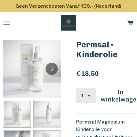
Geen Verzendkosten Vanaf €39,- (Nederland)
Ga
direct
naar
de
hoofdinhoud
Permsal -
Kinderolie
€ 18,50
In
winkelwage
Permsal Magnesium
Kinderolie voor
natuurlijke rust & groei