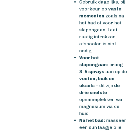
Gebruik dagelijks, bij
voorkeur op
vaste
momenten
zoals na
het bad of voor het
slapengaan. Laat
rustig intrekken;
afspoelen is niet
nodig.
Voor het
slapengaan:
breng
3–5 sprays
aan op de
voeten, buik en
oksels
– dit zijn
de
drie snelste
opnameplekken van
magnesium via de
huid.
Na het bad:
masseer
een dun laagje olie