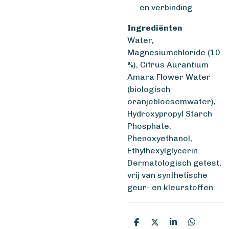
en verbinding.
Ingrediënten
Water,
Magnesiumchloride (10
%), Citrus Aurantium
Amara Flower Water
(biologisch
oranjebloesemwater),
Hydroxypropyl Starch
Phosphate,
Phenoxyethanol,
Ethylhexylglycerin.
Dermatologisch getest,
vrij van synthetische
geur- en kleurstoffen.
D
D
S
D