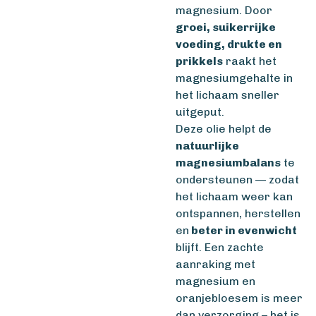
magnesium. Door
groei, suikerrijke
voeding, drukte en
prikkels
raakt het
magnesiumgehalte in
het lichaam sneller
uitgeput.
Deze olie helpt de
natuurlijke
magnesiumbalans
te
ondersteunen — zodat
het lichaam weer kan
ontspannen, herstellen
en
beter in evenwicht
blijft. Een zachte
aanraking met
magnesium en
oranjebloesem is meer
dan verzorging – het is