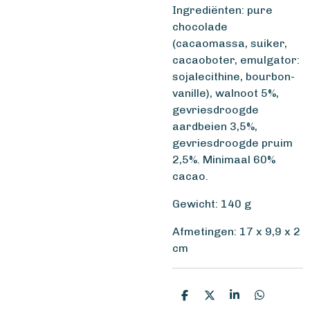
Ingrediënten: pure
chocolade
(cacaomassa, suiker,
cacaoboter, emulgator:
sojalecithine, bourbon-
vanille), walnoot 5%,
gevriesdroogde
aardbeien 3,5%,
gevriesdroogde pruim
2,5%. Minimaal 60%
cacao.
Gewicht: 140 g
Afmetingen: 17 x 9,9 x 2
cm
D
D
S
D