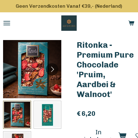
Geen Verzendkosten Vanaf €39,- (Nederland)
Ga
direct
naar
de
hoofdinhoud
Ritonka -
Premium Pure
Chocolade
'Pruim,
Aardbei &
Walnoot'
€ 6,20
In