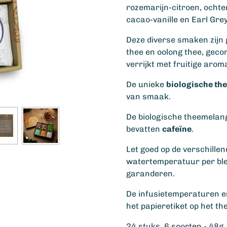
rozemarijn-citroen, ochte
cacao-vanille en Earl Grey
Deze diverse smaken zijn 
thee en oolong thee, geco
verrijkt met fruitige aroma
De unieke
biologische th
van smaak.
De biologische theemelange
bevatten
cafeïne
.
Let goed op de verschille
watertemperatuur per ble
garanderen.
De infusietemperaturen en
het papieretiket op het th
24 stuks, 6 soorten - 48g