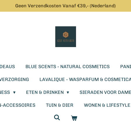
Geen Verzendkosten Vanaf €39,- (Nederland)
DEAUS
BLUE SCENTS - NATURAL COSMETICS
PANI
SVERZORGING
LAVALIQUE - WASPARFUM & COSMETIC
NESS
ETEN & DRINKEN
SIERADEN VOOR DAM
N-ACCESSOIRES
TUIN & DIER
WONEN & LIFESTYL