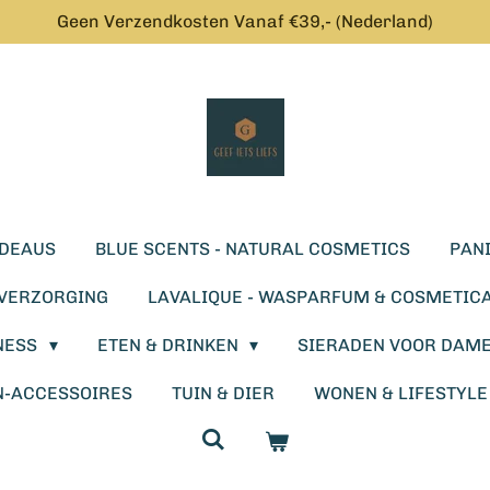
Geen Verzendkosten Vanaf €39,- (Nederland)
DEAUS
BLUE SCENTS - NATURAL COSMETICS
PANI
SVERZORGING
LAVALIQUE - WASPARFUM & COSMETIC
NESS
ETEN & DRINKEN
SIERADEN VOOR DAM
N-ACCESSOIRES
TUIN & DIER
WONEN & LIFESTYL