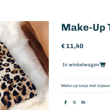
Make-Up T
€ 11,40
In winkelwagen
Make-up tasje met luipa
D
D
S
e
e
h