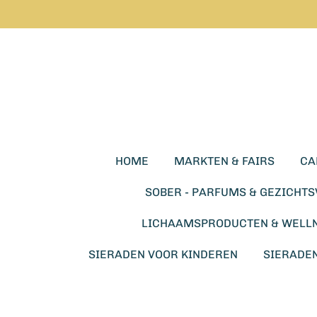
Ga
direct
naar
de
hoofdinhoud
HOME
MARKTEN & FAIRS
CA
SOBER - PARFUMS & GEZICHT
LICHAAMSPRODUCTEN & WELL
SIERADEN VOOR KINDEREN
SIERADE