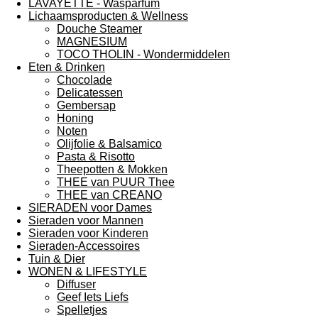
LAVAYETTE - Wasparfum
Lichaamsproducten & Wellness
Douche Steamer
MAGNESIUM
TOCO THOLIN - Wondermiddelen
Eten & Drinken
Chocolade
Delicatessen
Gembersap
Honing
Noten
Olijfolie & Balsamico
Pasta & Risotto
Theepotten & Mokken
THEE van PUUR Thee
THEE van CREANO
SIERADEN voor Dames
Sieraden voor Mannen
Sieraden voor Kinderen
Sieraden-Accessoires
Tuin & Dier
WONEN & LIFESTYLE
Diffuser
Geef Iets Liefs
Spelletjes