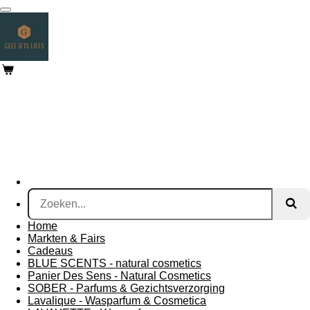
Ga
direct
naar
de
hoofdinhoud
Home
Markten & Fairs
Cadeaus
BLUE SCENTS - natural cosmetics
Panier Des Sens - Natural Cosmetics
SOBER - Parfums & Gezichtsverzorging
Lavalique - Wasparfum & Cosmetica