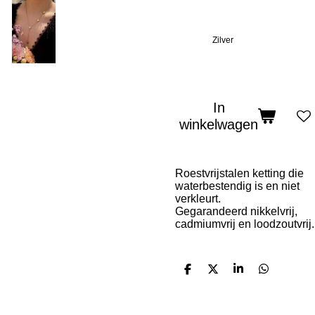
Zilver
In
winkelwagen
Roestvrijstalen ketting die
waterbestendig is en niet
verkleurt.
Gegarandeerd nikkelvrij,
cadmiumvrij en loodzoutvrij.
D
D
S
D
e
e
h
e
l
e
a
l
e
l
r
e