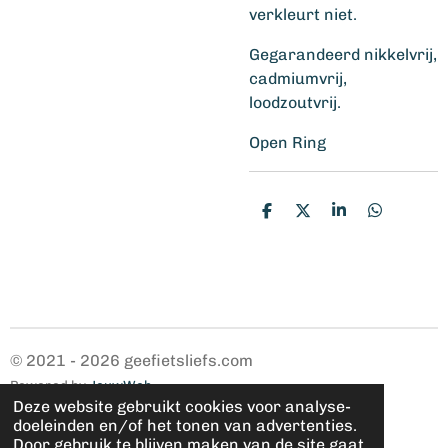
verkleurt niet.
Gegarandeerd nikkelvrij,
cadmiumvrij,
loodzoutvrij.
Open Ring
D
D
S
D
e
e
h
e
l
e
a
l
e
l
r
e
n
e
n
© 2021 - 2026 geefietsliefs.com
Powered by
JouwWeb
Deze website gebruikt cookies voor analyse-
doeleinden en/of het tonen van advertenties.
Door gebruik te blijven maken van de site gaat