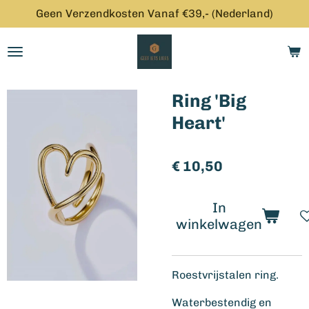
Geen Verzendkosten Vanaf €39,- (Nederland)
Ga
direct
naar
de
hoofdinhoud
Ring 'Big
Heart'
€ 10,50
In
winkelwagen
Roestvrijstalen ring.
Waterbestendig en