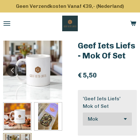
Geen Verzendkosten Vanaf €39,- (Nederland)
Ga
direct
naar
de
hoofdinhoud
Geef Iets Liefs
- Mok Of Set
€ 5,50
'Geef Iets Liefs'
Mok of Set