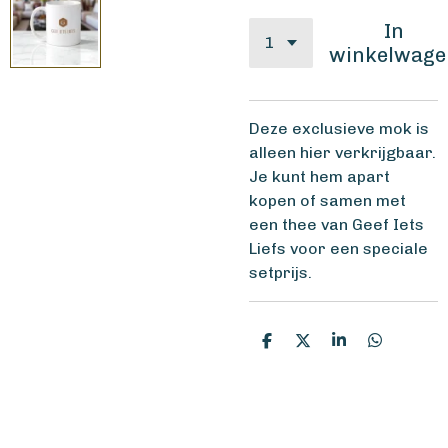
In
winkelwage
Deze exclusieve mok is
alleen hier verkrijgbaar.
Je kunt hem apart
kopen of samen met
een thee van Geef Iets
Liefs voor een speciale
setprijs.
D
D
S
D
e
e
h
e
l
e
a
l
e
l
r
e
n
e
n