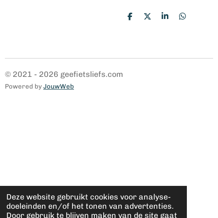
D
D
S
D
e
e
h
e
l
e
a
l
e
l
r
e
n
e
n
© 2021 - 2026 geefietsliefs.com
Powered by
JouwWeb
Deze website gebruikt cookies voor analyse-
doeleinden en/of het tonen van advertenties.
Door gebruik te blijven maken van de site gaat