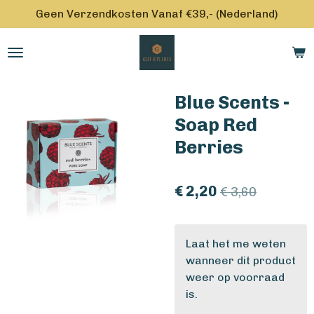
Geen Verzendkosten Vanaf €39,- (Nederland)
Ga
direct
naar
de
hoofdinhoud
Blue Scents -
Soap Red
Berries
€ 2,20
€ 3,60
Laat het me weten
wanneer dit product
weer op voorraad
is.