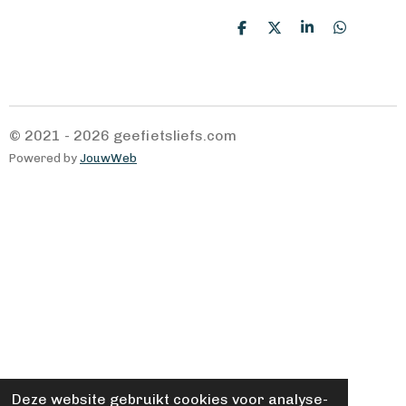
D
D
S
D
e
e
h
e
l
e
a
l
e
l
r
e
n
e
n
© 2021 - 2026 geefietsliefs.com
Powered by
JouwWeb
Deze website gebruikt cookies voor analyse-