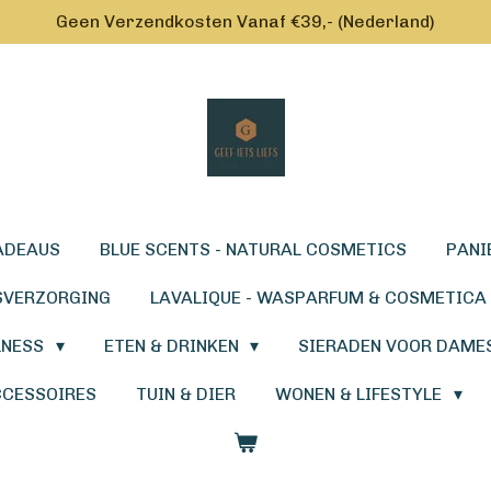
Geen Verzendkosten Vanaf €39,- (Nederland)
ADEAUS
BLUE SCENTS - NATURAL COSMETICS
PANI
SVERZORGING
LAVALIQUE - WASPARFUM & COSMETICA
LNESS
ETEN & DRINKEN
SIERADEN VOOR DAME
CCESSOIRES
TUIN & DIER
WONEN & LIFESTYLE