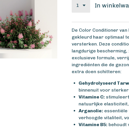
In winkelw
De Color Conditioner van
gekleurd haar optimaal te
versterken. Deze conditio
langdurige bescherming, zo
exclusieve formule, verri
ingrediënten die de gezon
extra doen schitteren:
Gehydrolyseerd Tarw
binnenuit voor sterke
Vitamine C:
stimuleert
natuurlijke elasticitei
Arganolie:
essentiële 
verhoogde vitaliteit, v
Vitamine B5:
behoudt v