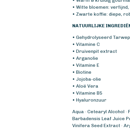
• Warm & kruidig gourmand
• Witte bloemen: verfijnd,
• Zwarte koffie: diepe, r
NATUURLIJKE INGREDIË
• Gehydrolyseerd Tarwep
• Vitamine C
• Druivenpit extract
• Arganolie
• Vitamine E
• Biotine
• Jojoba-olie
• Aloë Vera
• Vitamine B5
• Hyaluronzuur
Aqua · Cetearyl Alcohol ·
Barbadensis Leaf Juice Po
Vinifera Seed Extract · A