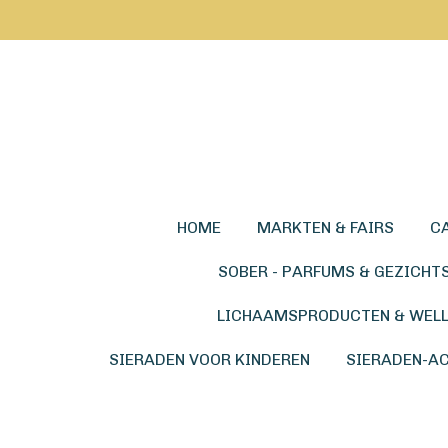
Ga
direct
naar
de
hoofdinhoud
HOME
MARKTEN & FAIRS
C
SOBER - PARFUMS & GEZICHT
LICHAAMSPRODUCTEN & WEL
SIERADEN VOOR KINDEREN
SIERADEN-A