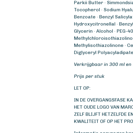
Parkii Butter · Simmondsia
Tocopherol · Sodium Hyal
Benzoate · Benzyl Salicylate
Hydroxycitronellal · Benzyl
Glycerin · Alcohol · PEG-4
Methylchloroisothiazolino
Methylisothiazolinone · C
Diglyceryl Polyacyladipate
Verkrijgbaar in 300 ml en
Prijs per stuk
LET OP:
IN DE OVERGANGSFASE KAN
HET OUDE LOGO VAN MARC
ZELF BLIJFT HETZELFDE E
KWALITEIT OF OP HET PRO