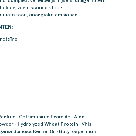
: complex, verleidelijk, rijke kruidige noten.
 helder, verfrissende sfeer.
obuuste toon, energieke ambiance.
NTEN:
roteïne
 Parfum · Cetrimonium Bromide · Aloe
wder · Hydrolyzed Wheat Protein · Vitis
rgania Spinosa Kernel Oil · Butyrospermum