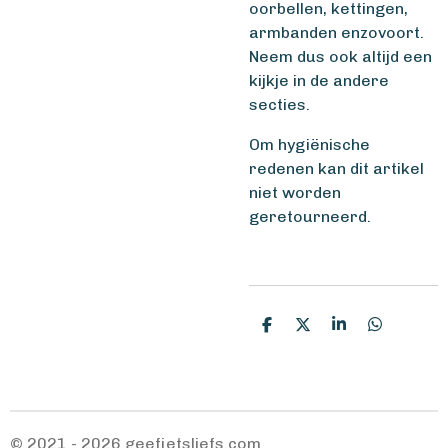
oorbellen, kettingen,
armbanden enzovoort.
Neem dus ook altijd een
kijkje in de andere
secties.
Om hygiënische
redenen kan dit artikel
niet worden
geretourneerd.
D
D
S
D
e
e
h
e
l
e
a
l
e
l
r
e
n
e
n
© 2021 - 2026 geefietsliefs.com