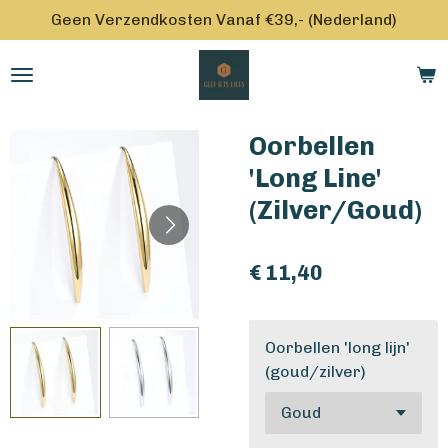
Geen Verzendkosten Vanaf €39,- (Nederland)
Ga
direct
naar
de
hoofdinhoud
Oorbellen
'Long Line'
(Zilver/Goud)
€ 11,40
Oorbellen 'long lijn'
(goud/zilver)