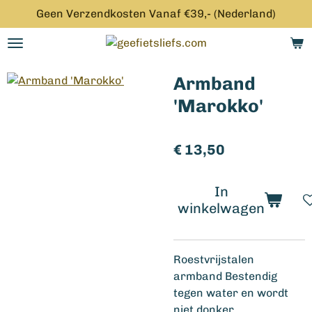
Geen Verzendkosten Vanaf €39,- (Nederland)
Ga
direct
naar
de
Armband
hoofdinhoud
'Marokko'
€ 13,50
In
winkelwagen
Roestvrijstalen
armband Bestendig
tegen water en wordt
niet donker.