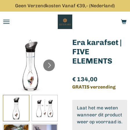
Geen Verzendkosten Vanaf €39,- (Nederland)
Ga
direct
naar
de
hoofdinhoud
Era karafset |
FIVE
ELEMENTS
€ 134,00
GRATIS verzending
Laat het me weten
wanneer dit product
weer op voorraad is.