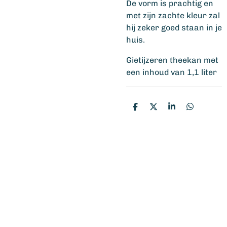
De vorm is prachtig en
met zijn zachte kleur zal
hij zeker goed staan in je
huis.
Gietijzeren theekan met
een inhoud van 1,1 liter
D
D
S
D
e
e
h
e
l
e
a
l
e
l
r
e
n
e
n