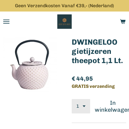
Geen Verzendkosten Vanaf €39,- (Nederland)
Ga
direct
naar
de
hoofdinhoud
DWINGELOO
gietijzeren
theepot 1,1 Lt.
€ 44,95
GRATIS verzending
In
winkelwage