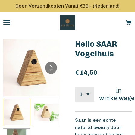
Geen Verzendkosten Vanaf €39,- (Nederland)
Ga
direct
naar
de
hoofdinhoud
Hello SAAR
Vogelhuis
€ 14,50
In
winkelwage
Saar is een echte
natural beauty door
haar eenvoud en het