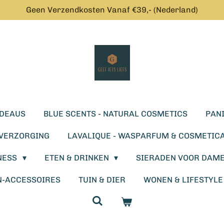
Geen Verzendkosten Vanaf €39,- (Nederland)
DEAUS
BLUE SCENTS - NATURAL COSMETICS
PANI
SVERZORGING
LAVALIQUE - WASPARFUM & COSMETIC
NESS
ETEN & DRINKEN
SIERADEN VOOR DAM
N-ACCESSOIRES
TUIN & DIER
WONEN & LIFESTYL