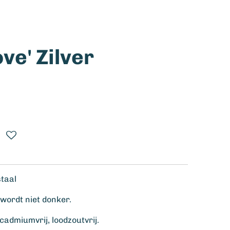
ove' Zilver
staal
wordt niet donker.
cadmiumvrij, loodzoutvrij.