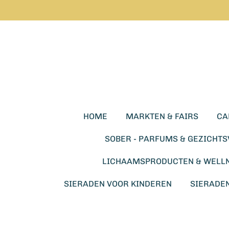
Ga
direct
naar
de
hoofdinhoud
HOME
MARKTEN & FAIRS
CA
SOBER - PARFUMS & GEZICHT
LICHAAMSPRODUCTEN & WELL
SIERADEN VOOR KINDEREN
SIERADE