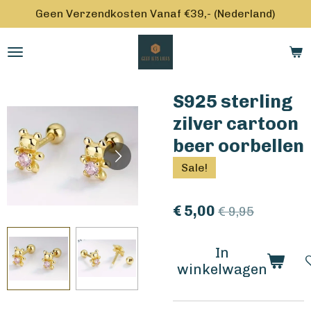
Geen Verzendkosten Vanaf €39,- (Nederland)
Ga
direct
naar
de
hoofdinhoud
S925 sterling
zilver cartoon
beer oorbellen
Sale!
€ 5,00
€ 9,95
In
winkelwagen