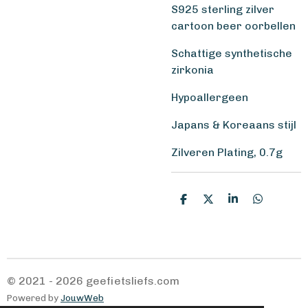
S925 sterling zilver
cartoon beer oorbellen
Schattige synthetische
zirkonia
Hypoallergeen
Japans & Koreaans stijl
Zilveren Plating, 0.7g
D
D
S
D
e
e
h
e
l
e
a
l
e
l
r
e
n
e
n
© 2021 - 2026 geefietsliefs.com
Powered by
JouwWeb