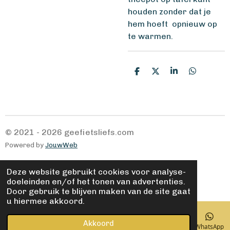
houden zonder dat je
hem hoeft opnieuw op
te warmen.
D
D
S
D
e
e
h
e
l
e
a
l
e
l
r
e
n
e
n
© 2021 - 2026 geefietsliefs.com
Powered by
JouwWeb
Deze website gebruikt cookies voor analyse-
doeleinden en/of het tonen van advertenties.
Door gebruik te blijven maken van de site gaat
u hiermee akkoord.
Akkoord
E-mailadres
Kaart
Facebook
WhatsApp