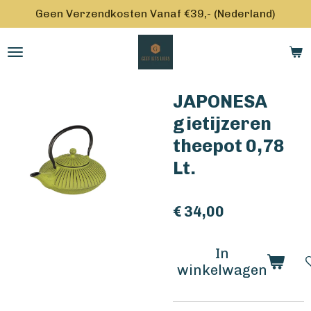
Geen Verzendkosten Vanaf €39,- (Nederland)
Ga
direct
naar
de
hoofdinhoud
JAPONESA
gietijzeren
theepot 0,78
Lt.
€ 34,00
In
winkelwagen