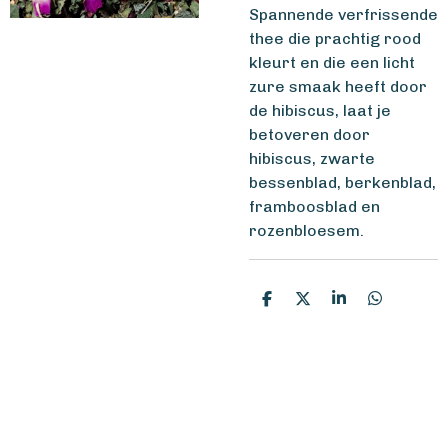
Spannende verfrissende
thee die prachtig rood
kleurt en die een licht
zure smaak heeft door
de hibiscus, laat je
betoveren door
hibiscus, zwarte
bessenblad, berkenblad,
framboosblad en
rozenbloesem.
D
D
S
D
e
e
h
e
l
e
a
l
e
l
r
e
n
e
n