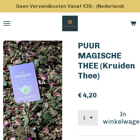
Geen Verzendkosten Vanaf €39,- (Nederland)
Ga
direct
naar
de
hoofdinhoud
PUUR
MAGISCHE
THEE (Kruiden
Thee)
€ 4,20
In
winkelwage