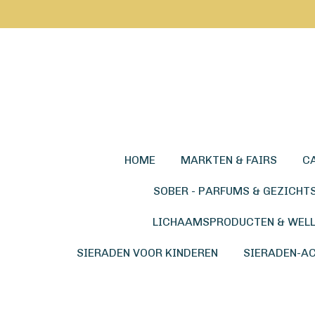
Ga
direct
naar
de
hoofdinhoud
HOME
MARKTEN & FAIRS
C
SOBER - PARFUMS & GEZICHT
LICHAAMSPRODUCTEN & WEL
SIERADEN VOOR KINDEREN
SIERADEN-A