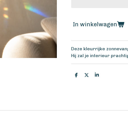
In winkelwagen
Deze kleurrijke zonneva
Hij zal je interieur pracht
D
D
S
e
e
h
l
e
a
e
l
r
n
e