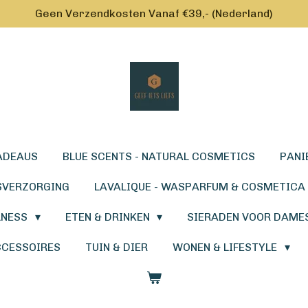
Geen Verzendkosten Vanaf €39,- (Nederland)
ADEAUS
BLUE SCENTS - NATURAL COSMETICS
PANI
SVERZORGING
LAVALIQUE - WASPARFUM & COSMETICA
LNESS
ETEN & DRINKEN
SIERADEN VOOR DAME
CCESSOIRES
TUIN & DIER
WONEN & LIFESTYLE