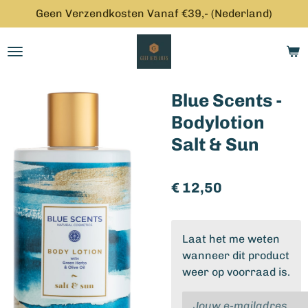
Geen Verzendkosten Vanaf €39,- (Nederland)
Ga
direct
naar
de
hoofdinhoud
Blue Scents -
Bodylotion
Salt & Sun
€ 12,50
Laat het me weten
wanneer dit product
weer op voorraad is.