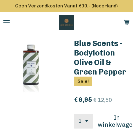
Geen Verzendkosten Vanaf €39,- (Nederland)
Ga
direct
naar
de
hoofdinhoud
Blue Scents -
Bodylotion
Olive Oil &
Green Pepper
Sale!
€ 9,95
€ 12,50
In
winkelwage