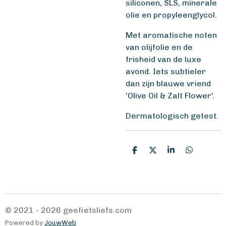
siliconen, SLS, minerale
olie en propyleenglycol.
Met aromatische noten
van olijfolie en de
frisheid van de luxe
avond. Iets subtieler
dan zijn blauwe vriend
'Olive Oil & Zalt Flower'.
Dermatologisch getest.
D
D
S
D
e
e
h
e
l
e
a
l
e
l
r
e
n
e
n
© 2021 - 2026 geefietsliefs.com
Powered by
JouwWeb