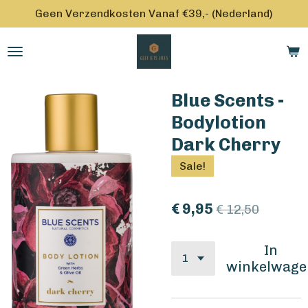
Geen Verzendkosten Vanaf €39,- (Nederland)
Ga
direct
naar
de
hoofdinhoud
Blue Scents -
Bodylotion
Dark Cherry
Sale!
€ 9,95
€ 12,50
In
winkelwage