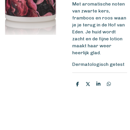
Met aromatische noten
van zwarte kers,
framboos en roos waan
je je terug in de Hof van
Eden. Je huid wordt
zacht en de fijne lotion
maakt haar weer
heerlijk glad.
Dermatologisch getest
D
D
S
D
e
e
h
e
l
e
a
l
e
l
r
e
n
e
n